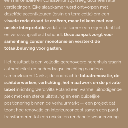
een herkenbare en consistente stijl kreeg doorheen alle 
verdiepingen. Elke slaapkamer werd ontworpen met 
dezelfde accentkleuren (bruin en terra cotta) om een 
visuele rode draad te creëren, maar telkens met een 
unieke interpretatie
 zodat elke kamer een eigen identiteit 
en verrassingseffect behoudt. 
Deze aanpak zorgt voor 
samenhang zonder monotonie en versterkt de 
totaalbeleving voor gasten.
Het resultaat is een volledig gerenoveerd herenhuis waarin 
authenticiteit en hedendaagse inrichting naadloos 
samenvloeien. Dankzij de doordachte 
totaalrenovatie, de 
schilderwerken, verlichting, het maatwerk en de private 
label 
inrichting werd Villa Roland een warme, uitnodigende 
plek met een sterke uitstraling en een duidelijke 
positionering binnen de verhuurmarkt — een project dat 
toont hoe renovatie en interieurconcept samen een pand 
transformeren tot een unieke en rendabele woonervaring.