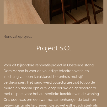
Renovatieproject
Project S.O.
Voor dit bijzondere renovatieproject in Oostende stond 
DemiMaison in voor de volledige totaalrenovatie en 
inrichting van een karaktervol herenhuis met vijf 
verdiepingen. Het pand werd volledig gestript tot op de 
muren en daarna opnieuw opgebouwd en gedecoreerd 
met respect voor het authentieke karakter van de woning. 
Ons doel was om een warme, samenhangende leef- en 
belevingsruimte te creëren die zowel esthetisch sterk als 