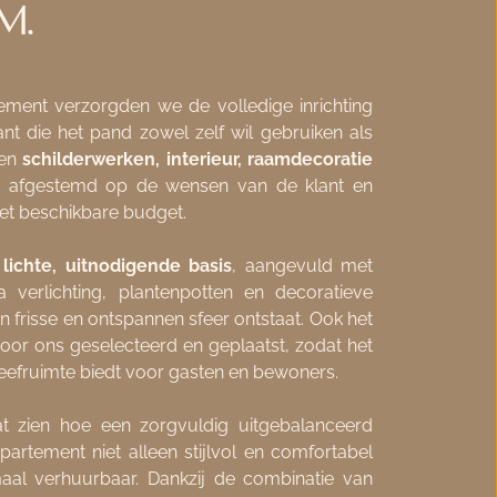
M.
ement verzorgden we de volledige inrichting 
ant die het pand zowel zelf wil gebruiken als 
en 
schilderwerken, interieur, raamdecoratie 
ig afgestemd op de wensen van de klant en 
et beschikbare budget.
 
lichte, uitnodigende basis
, aangevuld met 
a verlichting, plantenpotten en decoratieve 
elementen, waardoor een frisse en ontspannen sfeer ontstaat. Ook het 
oor ons geselecteerd en geplaatst, zodat het 
leefruimte biedt voor gasten en bewoners.
aat zien hoe een zorgvuldig uitgebalanceerd 
artement niet alleen stijlvol en comfortabel 
al verhuurbaar. Dankzij de combinatie van 